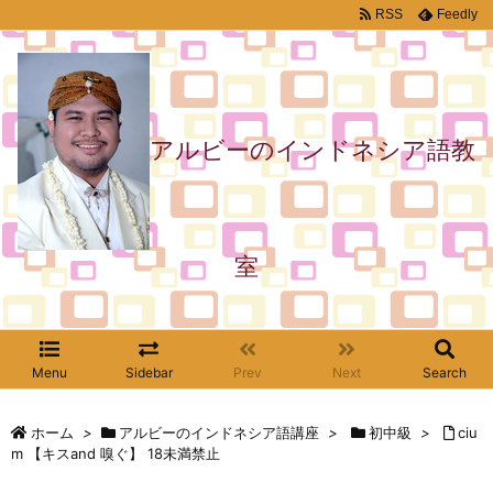
RSS
Feedly
アルビーのインドネシア語教
室
Menu
Sidebar
Prev
Next
Search
ホーム
>
アルビーのインドネシア語講座
>
初中級
>
ciu
m 【キスand 嗅ぐ】 18未満禁止