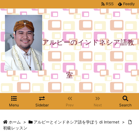
RSS
Feedly
アルビーのインドネシア語教
室
Menu
Sidebar
Prev
Next
Search
ホーム
>
アルビーとインドネシア語を学ぼう di Internet
>
初級レッスン